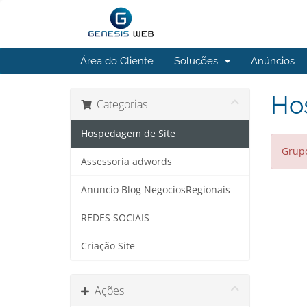
Área do Cliente
Soluções
Anúncios
Ho
Categorias
Hospedagem de Site
Grupo
Assessoria adwords
Anuncio Blog NegociosRegionais
REDES SOCIAIS
Criação Site
Ações