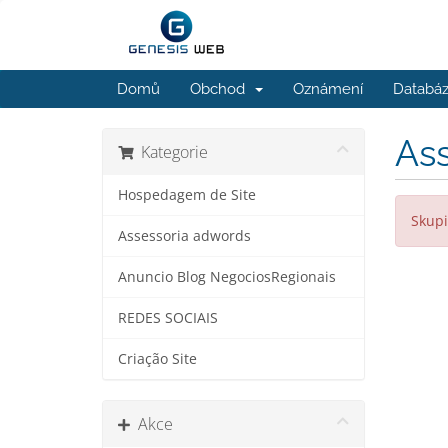
Domů
Obchod
Oznámení
Databáz
As
Kategorie
Hospedagem de Site
Skupi
Assessoria adwords
Anuncio Blog NegociosRegionais
REDES SOCIAIS
Criação Site
Akce