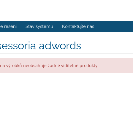
e řešení
Stav systému
Kontaktujte nás
sessoria adwords
na výrobků neobsahuje žádné viditelné produkty